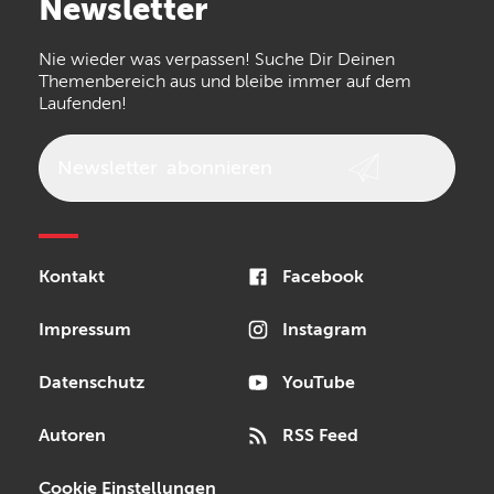
Newsletter
the t.bone
Thomann
Numark
Nie wieder was verpassen! Suche Dir Deinen
Walrus Audio
Epiphone
Themenbereich aus und bleibe immer auf dem
Laufenden!
beyerdynamic
AKG
DW
Vox
AKAI Professional
PRS
Newsletter
abonnieren
Audio-Technica
Presonus
Reloop
Rode
MXR
Kontakt
Facebook
Steinberg
Sonor
Blackstar
Impressum
Instagram
Datenschutz
YouTube
Autoren
RSS Feed
Cookie Einstellungen