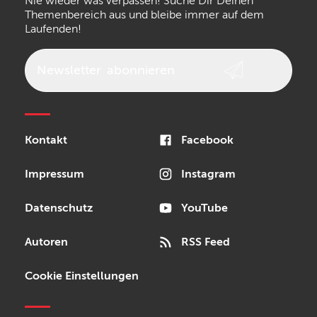
Nie wieder was verpassen! Suche Dir Deinen
Walrus Audio
Epiphone
Themenbereich aus und bleibe immer auf dem
Laufenden!
beyerdynamic
AKG
DW
Vox
AKAI Professional
PRS
Newsletter
abonnieren
Audio-Technica
Presonus
Reloop
Rode
MXR
Kontakt
Facebook
Steinberg
Sonor
Blackstar
Impressum
Instagram
Datenschutz
YouTube
Autoren
RSS Feed
Cookie Einstellungen