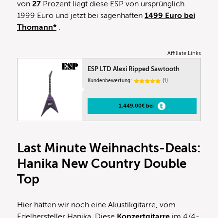
von
27
Prozent liegt diese ESP von ursprünglich
1999 Euro und jetzt bei sagenhaften
1499
Euro bei
Thomann*
.
Affiliate Links
ESP LTD Alexi Ripped Sawtooth
Kundenbewertung:
(1)
1.449,00€ bei
Last Minute Weihnachts-Deals:
Hanika New Country Double
Top
Hier hätten wir noch eine Akustikgitarre, vom
Edelhersteller Hanika. Diese
Konzertgitarre
im 4/4-