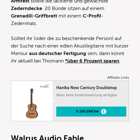
Armrest
sowie die lackierte und gewachste
Zederndecke
. 20 Bünde sitzen auf einem
Grenadill-Griffbrett
mit einem
C-Profil
-
Zedernhals.
Solltet ihr (oder die zu beschenkende Person) auf
der Suche nach einer edlen Akustikgitarre mit kurzer
Mensur
aus deutscher Fertigung
sein, dann könnt
ihr aktuell bei Thomann
*über 6 Prozent sparen
.
Affiliate Links
Hanika New Century Doubletop
Bisher keine Kundenbewertung verfügbar
6.190,00€ bei
Walrus Audio Fable