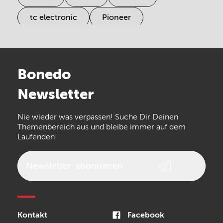
tc electronic
Pioneer
Electro Harmonix
Universal Audio
Stairville
Sennheiser
Millenium
Bonedo
Arturia
IK Multimedia
Newsletter
the t.bone
Thomann
Numark
Nie wieder was verpassen! Suche Dir Deinen
Walrus Audio
Epiphone
Themenbereich aus und bleibe immer auf dem
Laufenden!
beyerdynamic
AKG
DW
Vox
AKAI Professional
PRS
Newsletter
abonnieren
Audio-Technica
Presonus
Reloop
Rode
MXR
Kontakt
Facebook