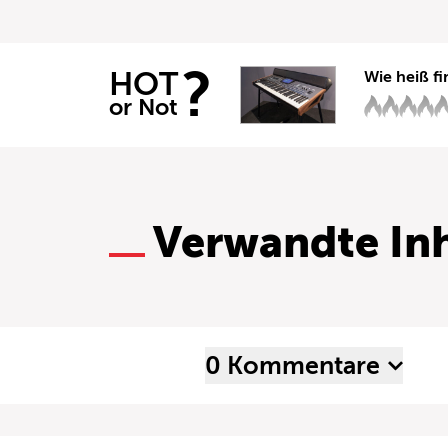
?
HOT
Wie heiß fi
or Not
Verwandte Inh
0 Kommentare