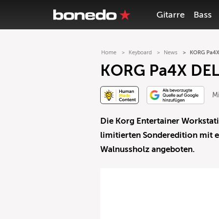
Gitarre
Bass
Home
Keyboard
News
KORG Pa4X 
KORG Pa4X DELU
Mi
Die Korg Entertainer Workstati
limitierten Sonderedition mit 
Walnussholz angeboten.