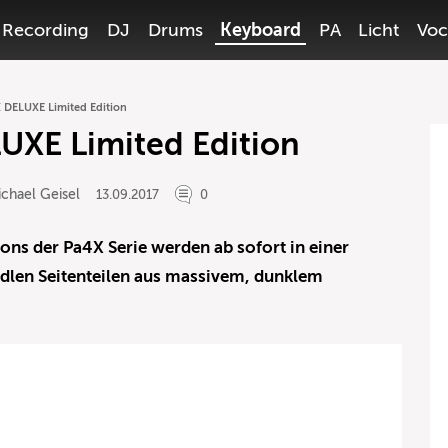
Recording
DJ
Drums
Keyboard
PA
Licht
Voc
DELUXE Limited Edition
XE Limited Edition
chael Geisel
13.09.2017
0
ons der Pa4X Serie werden ab sofort in einer
edlen Seitenteilen aus massivem, dunklem