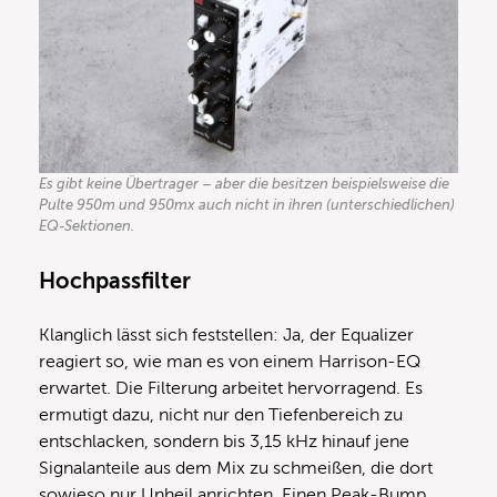
Es gibt keine Übertrager – aber die besitzen beispielsweise die
Pulte 950m und 950mx auch nicht in ihren (unterschiedlichen)
EQ-Sektionen.
Hochpassfilter
Klanglich lässt sich feststellen: Ja, der Equalizer
reagiert so, wie man es von einem Harrison-EQ
erwartet. Die Filterung arbeitet hervorragend. Es
ermutigt dazu, nicht nur den Tiefenbereich zu
entschlacken, sondern bis 3,15 kHz hinauf jene
Signalanteile aus dem Mix zu schmeißen, die dort
sowieso nur Unheil anrichten. Einen Peak-Bump