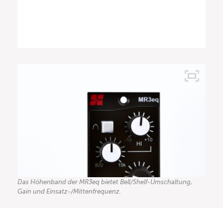
Das Höhenband der MR3eq bietet Bell/Shelf-Umschaltung,
Gain und Einsatz-/Mittenfrequenz.