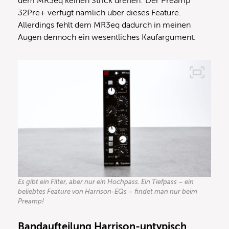
dem MR3eq keinen Strick drehen: Der Preamp
32Pre+ verfügt nämlich über dieses Feature.
Allerdings fehlt dem MR3eq dadurch in meinen
Augen dennoch ein wesentliches Kaufargument.
Es gibt ein Filter, aber nur ein Hochpass. Ein Tiefpass – ein
beliebtes Feature von Harrison-EQs – findet man nur beim
Preamp!
Bandaufteilung Harrison-untypisch