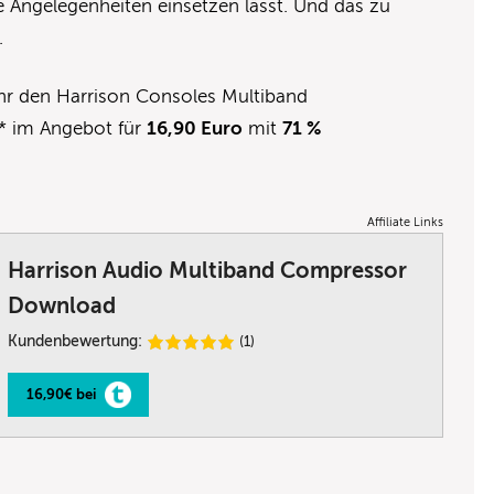
he Angelegenheiten einsetzen lässt. Und das zu
.
hr den Harrison Consoles Multiband
* im Angebot für
16,90 Euro
mit
71 %
Affiliate Links
Harrison Audio Multiband Compressor
Download
Kundenbewertung:
(1)
16,90€ bei