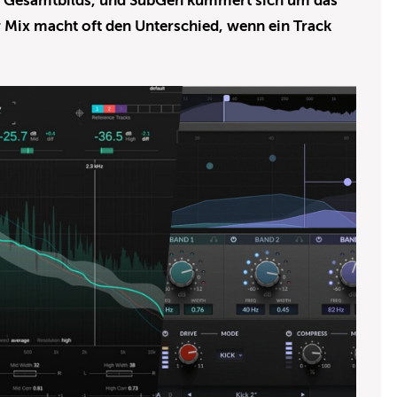
s Gesamtbilds, und SubGen kümmert sich um das
Mix macht oft den Unterschied, wenn ein Track