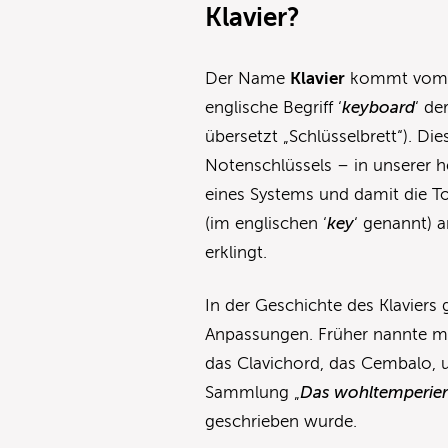
Klavier
?
Der Name
Klavier
kommt vom la
englische Begriff ‘
keyboard
‘ de
übersetzt „Schlüsselbrett“). Die
Notenschlüssels – in unserer 
eines Systems und damit die To
(im englischen ‘
key
‘ genannt) 
erklingt.
In der Geschichte des Klaviers
Anpassungen. Früher nannte man
das Clavichord, das Cembalo, u
Sammlung „
Das wohltemperiert
geschrieben wurde.