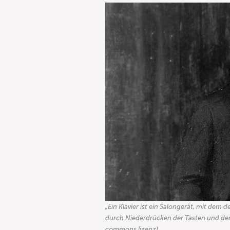
„Ein Klavier ist ein Salongerät, mit dem
durch Niederdrücken der Tasten und der
commons lizenz)