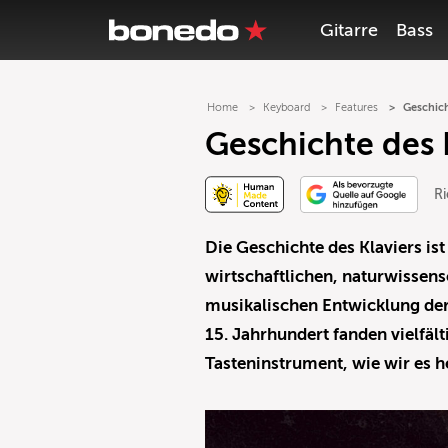
Gitarre
Bass
Home
Keyboard
Features
Geschich
Geschichte des K
Ri
Die Geschichte des Klaviers is
wirtschaftlichen, naturwissens
musikalischen Entwicklung der
15. Jahrhundert fanden vielfä
Tasteninstrument, wie wir es he