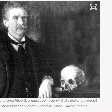
 der uneinsichtige Gast mürbe gemacht wird. Die Bedienung erfolgt
 Stimmung der Zuhörer.“ Ambrose Bierce. (Quelle: creative