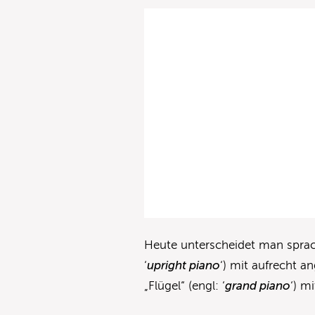
Heute unterscheidet man sprach
‘
upright piano
‘) mit aufrecht 
„Flügel“ (engl: ‘
grand piano
‘) m