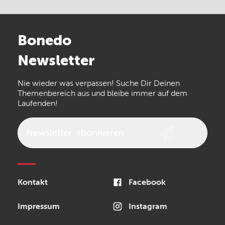
Electro Harmonix
Universal Audio
Stairville
Sennheiser
Millenium
Bonedo
Arturia
IK Multimedia
Newsletter
the t.bone
Thomann
Numark
Nie wieder was verpassen! Suche Dir Deinen
Walrus Audio
Epiphone
Themenbereich aus und bleibe immer auf dem
Laufenden!
beyerdynamic
AKG
DW
Vox
AKAI Professional
PRS
Newsletter
abonnieren
Audio-Technica
Presonus
Reloop
Rode
MXR
Kontakt
Facebook
Steinberg
Sonor
Blackstar
Impressum
Instagram