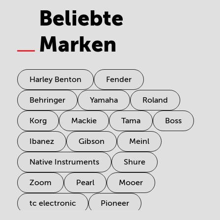
Beliebte
Marken
Harley Benton
Fender
Behringer
Yamaha
Roland
Korg
Mackie
Tama
Boss
Ibanez
Gibson
Meinl
Native Instruments
Shure
Zoom
Pearl
Mooer
tc electronic
Pioneer