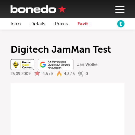
Intro
Details
Praxis
Fazit
Digitech JamMan Test
Jan Wölke
25.09.2009
4,5 / 5
4,3 / 5
0