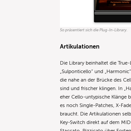
So präsentiert sich die Plug-In-Library.
Artikulationen
Die Library beinhaltet die Tru
„Sulponticello“ und „Harmonic“
die nahe an der Brücke des Ce
sind und frischer klingen. In 
eher Cello-untypische Klänge 
es noch Single-Patches, X-Fad
braucht. Die Artikulationen se
Key-Switch direkt auf dem MIDI
Staccato, Pizzicato über Fortep