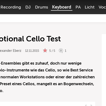
Recording
DJ
Drums
Keyboard
PA
Licht
Voc
tional Cello Test
exander Eberz
12.11.2015
5 / 5
1
-Ensembles gibt es zuhauf, doch nur wenige
olo-Instrumente wie das Cello, so wie Best Service
 normalen Workstations oder einer der zahlreichen
 Preset eines Cellos, mangelt es an Bogenwechseln,
o.