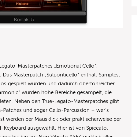
e-Legato-Masterpatches „Emotional Cello“,
. Das Masterpatch „Sulponticello“ enthält Samples,
llos gespielt wurden und dadurch obertonreicher
„Harmonic“ wurden hohe Bereiche gesampelt, die
bieten. Neben den True-Legato-Masterpatches gibt
e-Patches und sogar Cello-Percussion – wer‘s
lbst werden per Mausklick oder praktischerweise per
-Keyboard ausgewählt. Hier ist von Spiccato,
iano bis hin zu „Non Vibrato Xfde“ wirklich alles