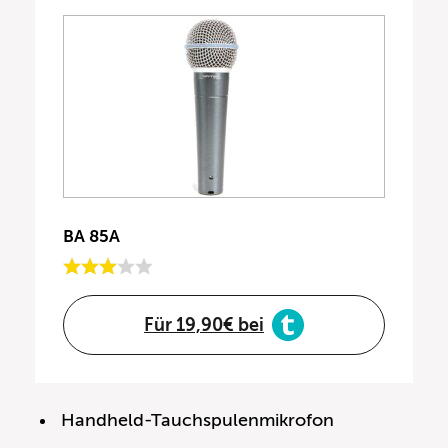
BA 85A
Für 19,90€ bei
Handheld-Tauchspulenmikrofon