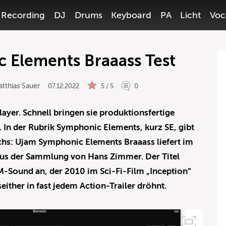
Recording
DJ
Drums
Keyboard
PA
Licht
Voc
 Elements Braaass Test
tthias Sauer
07.12.2022
5 / 5
0
Player. Schnell bringen sie produktionsfertige
. In der Rubrik Symphonic Elements, kurz SE, gibt
chs: Ujam Symphonic Elements Braaass liefert im
 aus der Sammlung von Hans Zimmer. Der Titel
M-Sound an, der 2010 im Sci-Fi-Film „Inception“
either in fast jedem Action-Trailer dröhnt.