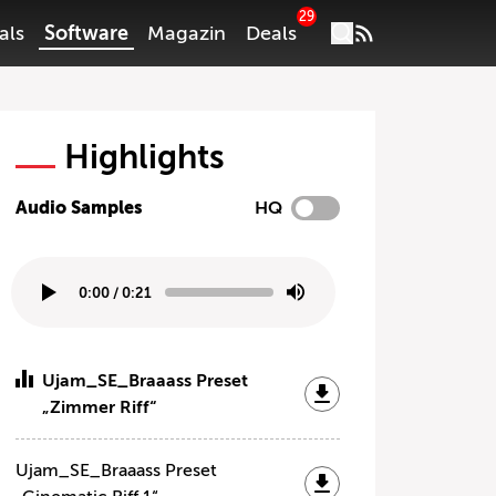
29
als
Software
Magazin
Deals
Highlights
Audio Samples
HQ
0:00
/
0:21
Ujam_SE_Braaass Preset
„Zimmer Riff“
Ujam_SE_Braaass Preset