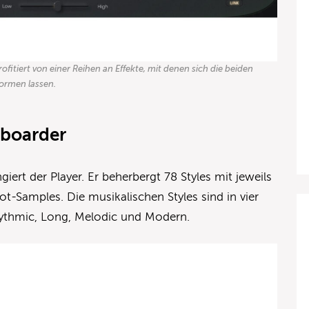
itiert von einer Reihen an Effekte, mit denen sich die beiden
formen lassen.
yboarder
iert der Player. Er beherbergt 78 Styles mit jeweils
t-Samples. Die musikalischen Styles sind in vier
Rhythmic, Long, Melodic und Modern.