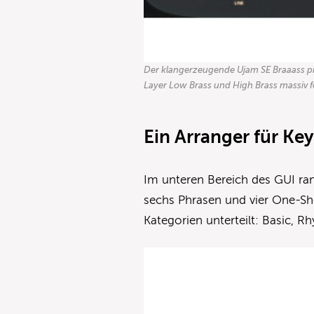
Der klangerzeugende Ujam SE Braaass prof
Layer Low Brass und High Brass massiv 
Ein Arranger für Ke
Im unteren Bereich des GUI rang
sechs Phrasen und vier One-Sho
Kategorien unterteilt: Basic, 