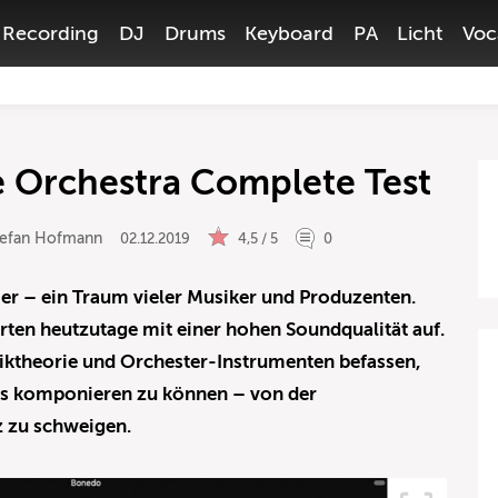
Recording
DJ
Drums
Keyboard
PA
Licht
Voc
e Orchestra Complete Test
tefan Hofmann
02.12.2019
4,5 / 5
0
r – ein Traum vieler Musiker und Produzenten.
arten heutzutage mit einer hohen Soundqualität auf.
iktheorie und Orchester-Instrumenten befassen,
s komponieren zu können – von der
 zu schweigen.