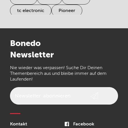
tc electronic
Pioneer
Electro Harmonix
Universal Audio
Stairville
Sennheiser
Millenium
Bonedo
Arturia
IK Multimedia
Newsletter
the t.bone
Thomann
Numark
Nie wieder was verpassen! Suche Dir Deinen
Walrus Audio
Epiphone
Themenbereich aus und bleibe immer auf dem
Laufenden!
beyerdynamic
AKG
DW
Vox
AKAI Professional
PRS
Newsletter
abonnieren
Audio-Technica
Presonus
Reloop
Rode
MXR
Kontakt
Facebook