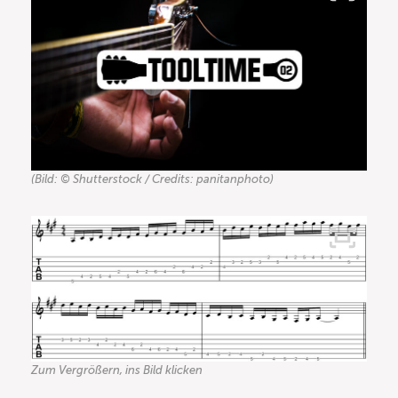
(Bild: © Shutterstock / Credits: panitanphoto)
Zum Vergrößern, ins Bild klicken