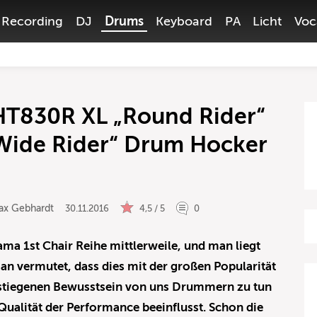
Recording
DJ
Drums
Keyboard
PA
Licht
Voc
 HT830R XL „Round Rider“
ide Rider“ Drum Hocker
ax Gebhardt
30.11.2016
4,5 / 5
0
ama 1st Chair Reihe mittlerweile, und man liegt
man vermutet, dass dies mit der großen Popularität
estiegenen Bewusstsein von uns Drummern zu tun
 Qualität der Performance beeinflusst. Schon die