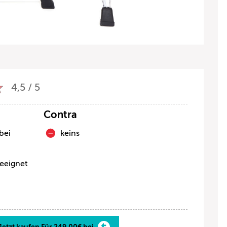
4,5 / 5
Contra
bei
keins
eeignet
Jetzt kaufen Für 249,00€ bei