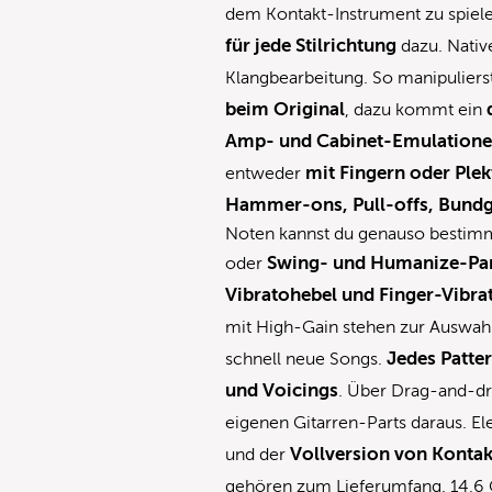
dem Kontakt-Instrument zu spiele
für jede Stilrichtung
dazu. Nativ
Klangbearbeitung. So manipulier
beim Original
, dazu kommt ein
Amp- und Cabinet-Emulation
mit Fingern oder Ple
entweder
Hammer-ons, Pull-offs, Bundg
Noten kannst du genauso bestim
Swing- und Humanize-Pa
oder
Vibratohebel und Finger-Vibra
mit High-Gain stehen zur Auswah
Jedes Patte
schnell neue Songs.
und Voicings
. Über Drag-and-dr
eigenen Gitarren-Parts daraus. El
Vollversion von Kontakt
und der
gehören zum Lieferumfang. 14,6