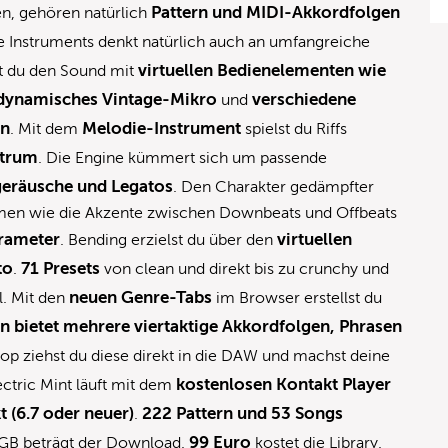
Pattern und MIDI-Akkordfolgen
n, gehören natürlich
e Instruments denkt natürlich auch an umfangreiche
virtuellen Bedienelementen wie
st du den Sound mit
dynamisches Vintage-Mikro
verschiedene
und
en
Melodie-Instrument
. Mit dem
spielst du Riffs
ktrum
. Die Engine kümmert sich um passende
eräusche und Legatos
. Den Charakter gedämpfter
men wie die Akzente zwischen Downbeats und Offbeats
rameter
virtuellen
. Bending erzielst du über den
to
71 Presets
.
von clean und direkt bis zu crunchy und
neuen Genre-Tabs
l. Mit den
im Browser erstellst du
rn bietet mehrere viertaktige Akkordfolgen, Phrasen
op ziehst du diese direkt in die DAW und machst deine
kostenlosen Kontakt Player
ectric Mint läuft mit dem
 (6.7 oder neuer)
222 Pattern und 53 Songs
.
99 Euro
 GB beträgt der Download.
kostet die Library.