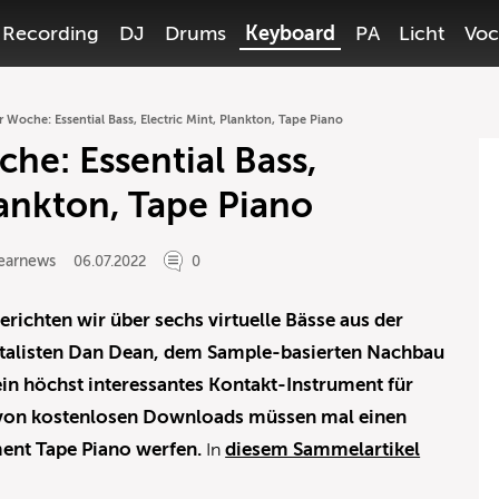
Recording
DJ
Drums
Keyboard
PA
Licht
Voc
 Woche: Essential Bass, Electric Mint, Plankton, Tape Piano
he: Essential Bass,
lankton, Tape Piano
earnews
06.07.2022
0
richten wir über sechs virtuelle Bässe aus der
talisten Dan Dean, dem Sample-basierten Nachbau
ein höchst interessantes Kontakt-Instrument für
 von kostenlosen Downloads müssen mal einen
ment Tape Piano werfen.
diesem Sammelartikel
In