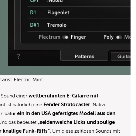
arist Electric Mint
weltberühmten E-Gitarre mit
n Sound einer
Fender Stratocaster
t ist natürlich eine
. Native
ein in den USA gefertigtes Modell aus den
en dafür
„seidenweiche Licks und soulige
nd das bedeutet
 knallige Funk-Riffs“
. Um diese zeitlosen Sounds mit