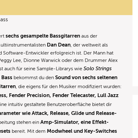
Bass
sechs gesampelte Bassgitarren
ert
aus der
Dan Dean
ltiinstrumentalisten
, der weltweit als
d Software-Entwickler erfolgreich ist. Der Mann hat
g, Peggy Lee, Dionne Warwick oder dem Drummer Alex
Solo Strings
t auch für seine Sample-Librarys wie
 Bass
Sound von sechs seltenen
bekommst du den
tarren
, die eigens für den Musiker modifiziert wurden:
ss, Fender Precision, Fender Telecaster, Lull Jazz
Eine intuitiv gestaltete Benutzeroberfläche bietet dir
Parameter wie Attack, Release, Glide und Release-
Amp-Simulator, eine Effekt-
beitung stehen ein
esets
Modwheel und Key-Switches
bereit. Mit dem