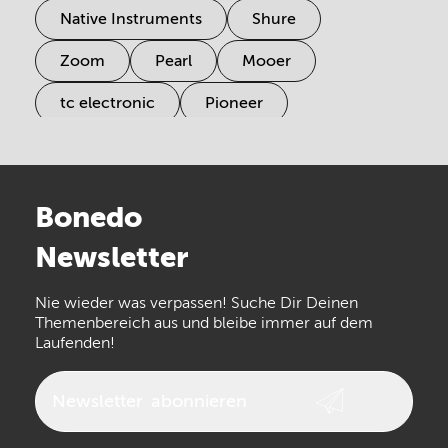
Native Instruments
Shure
Zoom
Pearl
Mooer
tc electronic
Pioneer
Electro Harmonix
Universal Audio
Stairville
Sennheiser
Millenium
Bonedo
Arturia
IK Multimedia
Newsletter
the t.bone
Thomann
Numark
Nie wieder was verpassen! Suche Dir Deinen
Walrus Audio
Epiphone
Themenbereich aus und bleibe immer auf dem
Laufenden!
beyerdynamic
AKG
DW
Vox
AKAI Professional
PRS
Newsletter
abonnieren
Audio-Technica
Presonus