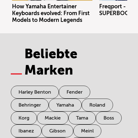
How Yamaha Entertainer
Freqport - FT1
Keyboards evolved: From First
SUPERBOOTH 
Models to Modern Legends
Beliebte
Marken
Harley Benton
Fender
Behringer
Yamaha
Roland
Korg
Mackie
Tama
Boss
Ibanez
Gibson
Meinl