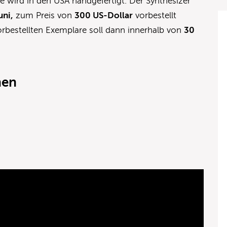
e wird in den USA handgefertigt. Der Synthesizer
uni,
zum Preis von
300 US-Dollar
vorbestellt
orbestellten Exemplare soll dann innerhalb von
30
nen