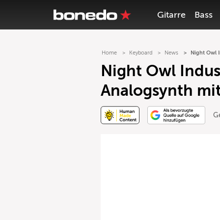
Gitarre
Bass
Home
Keyboard
News
Night Owl 
Night Owl Indus
Analogsynth mi
G