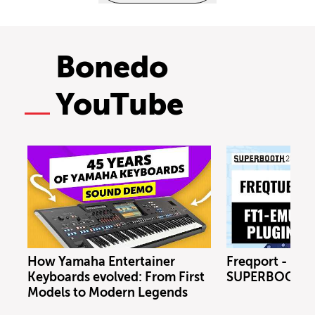
Bonedo
YouTube
How Yamaha Entertainer
Freqport - FT1
Keyboards evolved: From First
SUPERBOOTH 
Models to Modern Legends