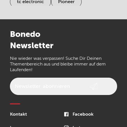
tc electronic
Pioneer
Electro Harmonix
Universal Audio
Stairville
Sennheiser
Millenium
Bonedo
Arturia
IK Multimedia
Newsletter
the t.bone
Thomann
Numark
Nie wieder was verpassen! Suche Dir Deinen
Walrus Audio
Epiphone
Themenbereich aus und bleibe immer auf dem
Laufenden!
beyerdynamic
AKG
DW
Vox
AKAI Professional
PRS
Newsletter
abonnieren
Audio-Technica
Presonus
Reloop
Rode
MXR
Kontakt
Facebook
Steinberg
Sonor
Blackstar