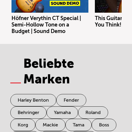
Höfner Verythin CT Special |
This Guitar Co
Semi-Hollow Tone on a
You Think!
Budget | Sound Demo
Beliebte
Marken
Harley Benton
Fender
Behringer
Yamaha
Roland
Korg
Mackie
Tama
Boss