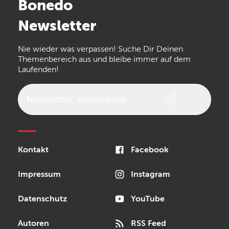
Bonedo
Arturia
IK Multimedia
Newsletter
the t.bone
Thomann
Numark
Nie wieder was verpassen! Suche Dir Deinen
Walrus Audio
Epiphone
Themenbereich aus und bleibe immer auf dem
Laufenden!
beyerdynamic
AKG
DW
Vox
AKAI Professional
PRS
Newsletter
abonnieren
Audio-Technica
Presonus
Reloop
Rode
MXR
Kontakt
Facebook
Steinberg
Sonor
Blackstar
Impressum
Instagram
Datenschutz
YouTube
Autoren
RSS Feed