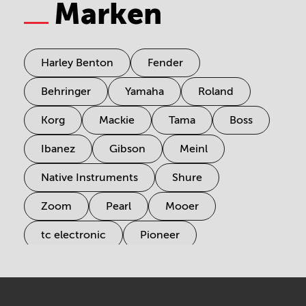
Marken
Harley Benton
Fender
Behringer
Yamaha
Roland
Korg
Mackie
Tama
Boss
Ibanez
Gibson
Meinl
Native Instruments
Shure
Zoom
Pearl
Mooer
tc electronic
Pioneer
Electro Harmonix
Universal Audio
Stairville
Sennheiser
Millenium