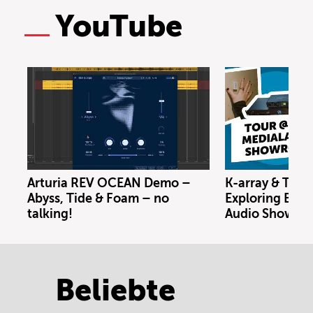
YouTube
Arturia REV OCEAN Demo –
K-array & Trin
Abyss, Tide & Foam – no
Exploring Berl
talking!
Audio Showro
Beliebte