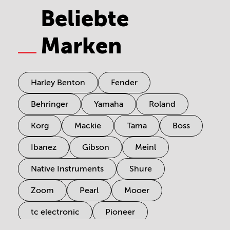
Beliebte
Marken
Harley Benton
Fender
Behringer
Yamaha
Roland
Korg
Mackie
Tama
Boss
Ibanez
Gibson
Meinl
Native Instruments
Shure
Zoom
Pearl
Mooer
tc electronic
Pioneer