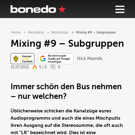
Home
Recording
Workshops
Mixing #9 – Subgruppen
Mixing #9 – Subgruppen
Nick Mavridis
31.07.2015
5 / 5
0
Immer schön den Bus nehmen
– nur welchen?
Üblicherweise schicken die Kanalzüge eures
Audioprogramms und auch die eines Mischpults
ihren Ausgang auf die
Stereosumme
, die oft auch
mit “LR” bezeichnet wird. Dies ist eine