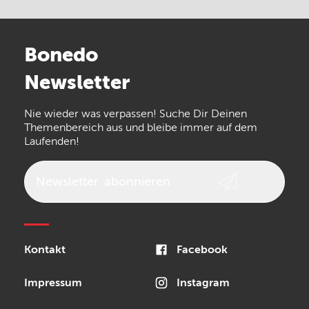
Electro Harmonix
Universal Audio
Stairville
Sennheiser
Millenium
Bonedo
Arturia
IK Multimedia
Newsletter
the t.bone
Thomann
Numark
Nie wieder was verpassen! Suche Dir Deinen
Walrus Audio
Epiphone
Themenbereich aus und bleibe immer auf dem
Laufenden!
beyerdynamic
AKG
DW
Vox
AKAI Professional
PRS
Newsletter
abonnieren
Audio-Technica
Presonus
Reloop
Rode
MXR
Kontakt
Facebook
Steinberg
Sonor
Blackstar
Impressum
Instagram