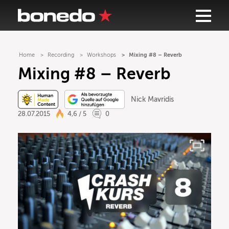
Home
Recording
Workshops
Mixing #8 – Reverb
Mixing #8 – Reverb
Nick Mavridis
28.07.2015
4,6 / 5
0