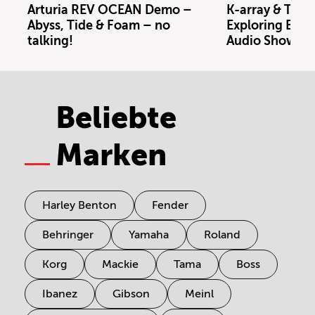
Arturia REV OCEAN Demo –
K-array & Trin
Abyss, Tide & Foam – no
Exploring Berl
talking!
Audio Showro
Beliebte
Marken
Harley Benton
Fender
Behringer
Yamaha
Roland
Korg
Mackie
Tama
Boss
Ibanez
Gibson
Meinl