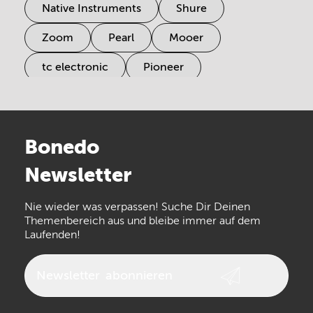
Native Instruments
Shure
Zoom
Pearl
Mooer
tc electronic
Pioneer
Electro Harmonix
Universal Audio
Stairville
Sennheiser
Millenium
Bonedo
Arturia
IK Multimedia
Newsletter
the t.bone
Thomann
Numark
Nie wieder was verpassen! Suche Dir Deinen
Walrus Audio
Epiphone
Themenbereich aus und bleibe immer auf dem
Laufenden!
beyerdynamic
AKG
DW
Vox
AKAI Professional
PRS
Newsletter
abonnieren
Audio-Technica
Presonus