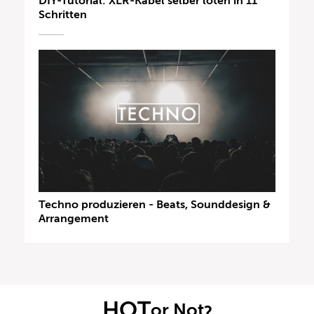
DIY-Tutorial: XLR-Kabel selber löten in 11
Schritten
Techno produzieren - Beats, Sounddesign &
Arrangement
HOT
or Not
?