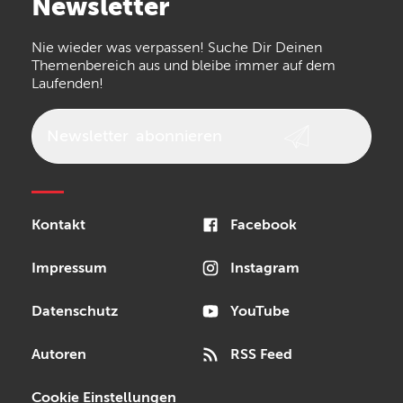
Newsletter
the t.bone
Thomann
Numark
Nie wieder was verpassen! Suche Dir Deinen
Walrus Audio
Epiphone
Themenbereich aus und bleibe immer auf dem
Laufenden!
beyerdynamic
AKG
DW
Vox
AKAI Professional
PRS
Newsletter
abonnieren
Audio-Technica
Presonus
Reloop
Rode
MXR
Kontakt
Facebook
Steinberg
Sonor
Blackstar
Impressum
Instagram
Datenschutz
YouTube
Autoren
RSS Feed
Cookie Einstellungen