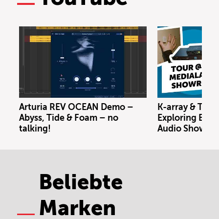
Arturia REV OCEAN Demo –
K-array & Trin
Abyss, Tide & Foam – no
Exploring Berl
talking!
Audio Showro
Beliebte
Marken