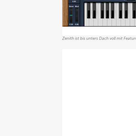
Zenith ist bis unters Dach voll mit Featur