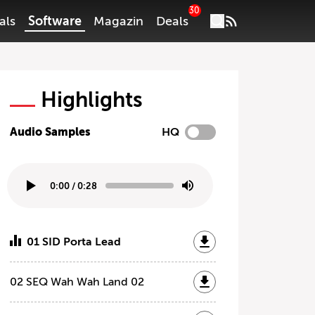
30
als
Software
Magazin
Deals
Highlights
Audio Samples
HQ
0:00
/
0:28
01 SID Porta Lead
02 SEQ Wah Wah Land 02