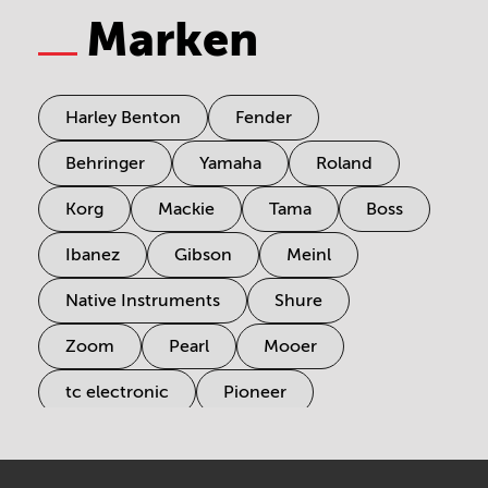
Marken
Harley Benton
Fender
Behringer
Yamaha
Roland
Korg
Mackie
Tama
Boss
Ibanez
Gibson
Meinl
Native Instruments
Shure
Zoom
Pearl
Mooer
tc electronic
Pioneer
Electro Harmonix
Universal Audio
Stairville
Sennheiser
Millenium