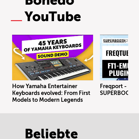
Bonedo
YouTube
How Yamaha Entertainer
Freqport - FT1
Keyboards evolved: From First
SUPERBOOTH 
Models to Modern Legends
Beliebte