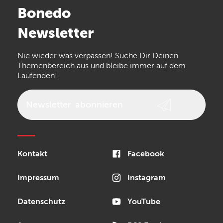
Bonedo
Arturia
IK Multimedia
Newsletter
the t.bone
Thomann
Numark
Nie wieder was verpassen! Suche Dir Deinen
Walrus Audio
Epiphone
Themenbereich aus und bleibe immer auf dem
Laufenden!
beyerdynamic
AKG
DW
Vox
AKAI Professional
PRS
Newsletter
abonnieren
Audio-Technica
Presonus
Reloop
Rode
MXR
Kontakt
Facebook
Steinberg
Sonor
Blackstar
Impressum
Instagram
Datenschutz
YouTube