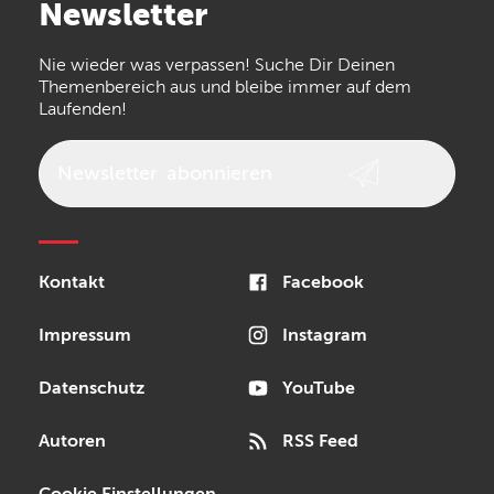
Newsletter
the t.bone
Thomann
Numark
Nie wieder was verpassen! Suche Dir Deinen
Walrus Audio
Epiphone
Themenbereich aus und bleibe immer auf dem
Laufenden!
beyerdynamic
AKG
DW
Vox
AKAI Professional
PRS
Newsletter
abonnieren
Audio-Technica
Presonus
Reloop
Rode
MXR
Kontakt
Facebook
Steinberg
Sonor
Blackstar
Impressum
Instagram
Datenschutz
YouTube
Autoren
RSS Feed
Cookie Einstellungen