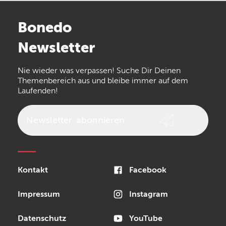
Stairville
Sennheiser
Millenium
Bonedo
Arturia
IK Multimedia
Newsletter
the t.bone
Thomann
Numark
Nie wieder was verpassen! Suche Dir Deinen
Walrus Audio
Epiphone
Themenbereich aus und bleibe immer auf dem
Laufenden!
beyerdynamic
AKG
DW
Vox
AKAI Professional
PRS
Newsletter
abonnieren
Audio-Technica
Presonus
Reloop
Rode
MXR
Kontakt
Facebook
Steinberg
Sonor
Blackstar
Impressum
Instagram
Datenschutz
YouTube