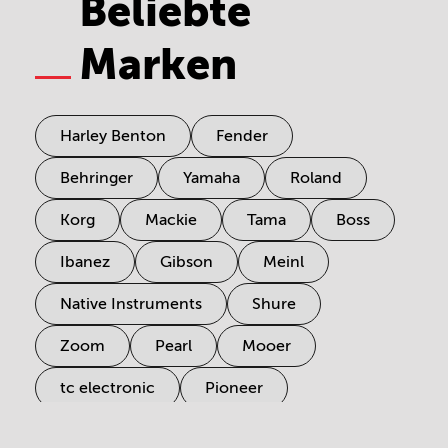
Beliebte
Marken
Harley Benton
Fender
Behringer
Yamaha
Roland
Korg
Mackie
Tama
Boss
Ibanez
Gibson
Meinl
Native Instruments
Shure
Zoom
Pearl
Mooer
tc electronic
Pioneer
Electro Harmonix
Universal Audio