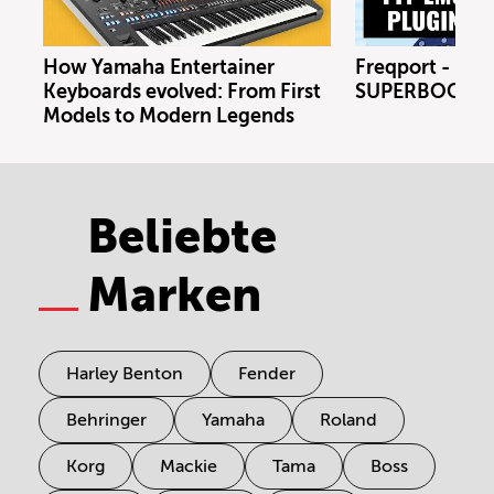
How Yamaha Entertainer
Freqport - FT1
Keyboards evolved: From First
SUPERBOOTH 
Models to Modern Legends
Beliebte
Marken
Harley Benton
Fender
Behringer
Yamaha
Roland
Korg
Mackie
Tama
Boss