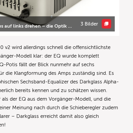
3 Bilder
es auf links drehen – die Optik …
0 v2 wird allerdings schnell die offensichtlichste
nger-Modell klar: der EQ wurde komplett
EQ-Potis fällt der Blick nunmehr auf sechs
 für die Klangformung des Amps zuständig sind. Es
phischen Sechsband-Equalizer des Darkglass Alpha-
erlich bereits kennen und zu schätzen wissen.
r als der EQ aus dem Vorgänger-Modell, und die
einer Meinung nach durch die Schieberegler zudem
arer – Darkglass erreicht damit also gleich
en!