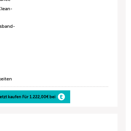
Clean-
chsband-
keiten
etzt kaufen Für 1.222,00€ bei