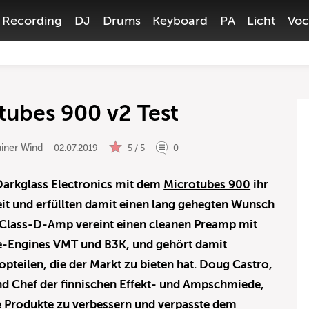
Recording
DJ
Drums
Keyboard
PA
Licht
Voc
tubes 900 v2 Test
iner Wind
02.07.2019
5 / 5
0
 Darkglass Electronics mit dem
Microtubes 900
ihr
eit und erfüllten damit einen lang gehegten Wunsch
le Class-D-Amp vereint einen cleanen Preamp mit
ve-Engines VMT und B3K, und gehört damit
Topteilen, die der Markt zu bieten hat. Doug Castro,
d Chef der finnischen Effekt- und Ampschmiede,
ne Produkte zu verbessern und verpasste dem