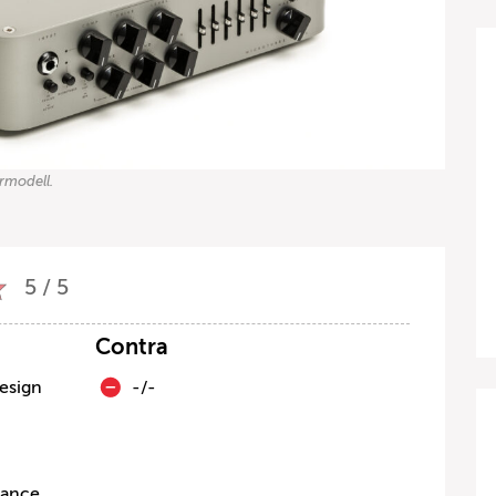
rmodell.
5 / 5
Contra
esign
-/-
mance