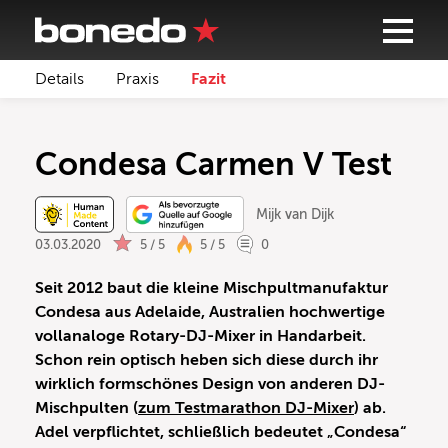
Details
Praxis
Fazit
Condesa Carmen V Test
Mijk van Dijk
03.03.2020
5 / 5
5 / 5
0
Seit 2012 baut die kleine Mischpultmanufaktur
Condesa aus Adelaide, Australien
hochwertige
vollanaloge Rotary-DJ-Mixer
in Handarbeit.
Schon rein optisch heben sich diese
durch ihr
wirklich formschönes Design
von anderen DJ-
Mischpulten (
zum Testmarathon DJ-Mixer
) ab.
Adel verpflichtet, schließlich bedeutet „Condesa“