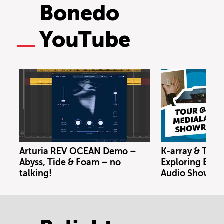
Bonedo
YouTube
Arturia REV OCEAN Demo –
K-array & Trin
Abyss, Tide & Foam – no
Exploring Berl
talking!
Audio Showro