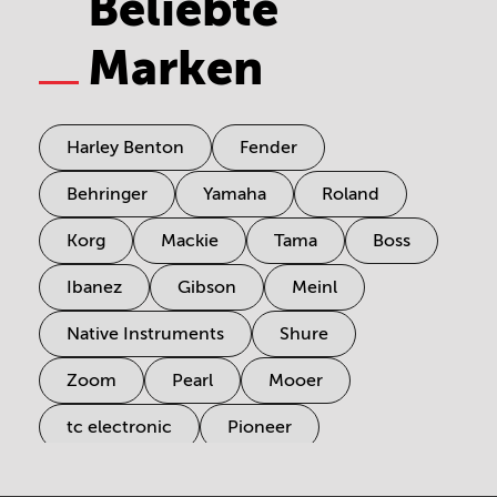
Beliebte
Marken
Harley Benton
Fender
Behringer
Yamaha
Roland
Korg
Mackie
Tama
Boss
Ibanez
Gibson
Meinl
Native Instruments
Shure
Zoom
Pearl
Mooer
tc electronic
Pioneer
Electro Harmonix
Universal Audio