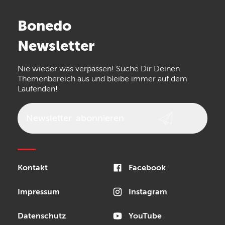
Stairville
Sennheiser
Millenium
Bonedo
Arturia
IK Multimedia
Newsletter
the t.bone
Thomann
Numark
Nie wieder was verpassen! Suche Dir Deinen
Walrus Audio
Epiphone
Themenbereich aus und bleibe immer auf dem
Laufenden!
beyerdynamic
AKG
DW
Vox
AKAI Professional
PRS
Newsletter
abonnieren
Audio-Technica
Presonus
Reloop
Rode
MXR
Kontakt
Facebook
Steinberg
Sonor
Blackstar
Impressum
Instagram
Datenschutz
YouTube