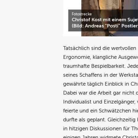
Fotostrecke
Christof Kost mit einem Suje
(Bild: Andreas "Posti" Postler
Tatsächlich sind die wertvolle
Ergonomie, klangliche Ausgew
traumhafte Bespielbarkeit. Je
seines Schaffens in der Werks
gewährte täglich Einblick in Chr
Dabei war die Arbeit gar nicht 
Individualist und Einzelgänger,
feierte und ein Schwätzchen hi
durfte als geplant. Gleichzeiti
in hitzigen Diskussionen für T
einigen Jahren widmete Christo