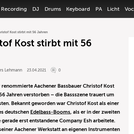
Recording
DJ
Drums
Keyboard
PA
Licht
Voc
istof Kost stirbt mit 56 Jahren
of Kost stirbt mit 56
ars Lehmann
23.04.2021
0
er renommierte Aachener Bassbauer Christof Kost
 56 Jahren verstorben – die Bassszene trauert um
isten. Bekannt geworden war Christof Kost als einer
des deutschen
Edelbass-Booms
, als er in der zweiten
e gerade erst entstandene Company Esh arbeitete.
 seiner Aachener Werkstatt an eigenen Instrumenten