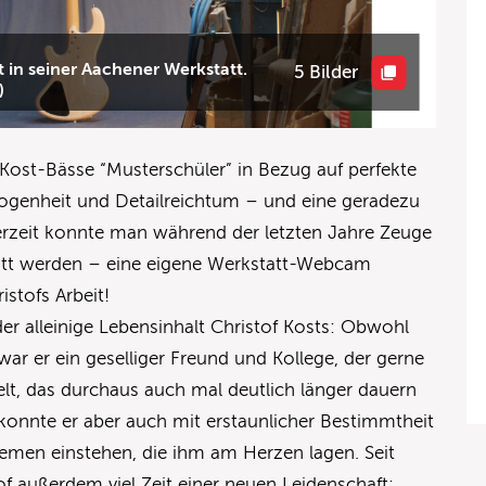
t in seiner Aachener Werkstatt.
5 Bilder
)
n Kost-Bässe “Musterschüler” in Bezug auf perfekte
ogenheit und Detailreichtum – und eine geradezu
derzeit konnte man während der letzten Jahre Zeuge
tatt werden – eine eigene Werkstatt-Webcam
istofs Arbeit!
der alleinige Lebensinhalt Christof Kosts: Obwohl
 war er ein geselliger Freund und Kollege, der gerne
elt, das durchaus auch mal deutlich länger dauern
g konnte er aber auch mit erstaunlicher Bestimmtheit
hemen einstehen, die ihm am Herzen lagen. Seit
f außerdem viel Zeit einer neuen Leidenschaft: