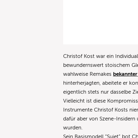
Christof Kost war ein Individu
bewundernswert stoischem Gle
wahlweise Remakes
bekannter
hinterherjagten, abeitete er kon
eigentlich stets nur dasselbe Z
Vielleicht ist diese Kompromiss
Instrumente Christof Kosts ni
dafür aber von Szene-Insidern 
wurden.
Sein Basismodell “Sujet” bot C