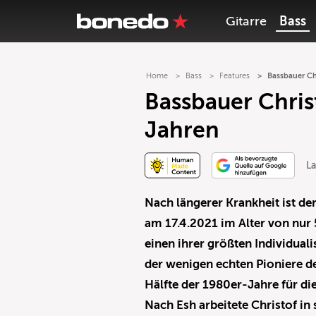
Gitarre
Bass
Home
Bass
Features
Bassbauer Chr
Bassbauer Christ
Jahren
L
Nach längerer Krankheit ist d
am 17.4.2021 im Alter von nur
einen ihrer größten Individual
der wenigen echten Pioniere 
Hälfte der 1980er-Jahre für di
Nach Esh arbeitete Christof in