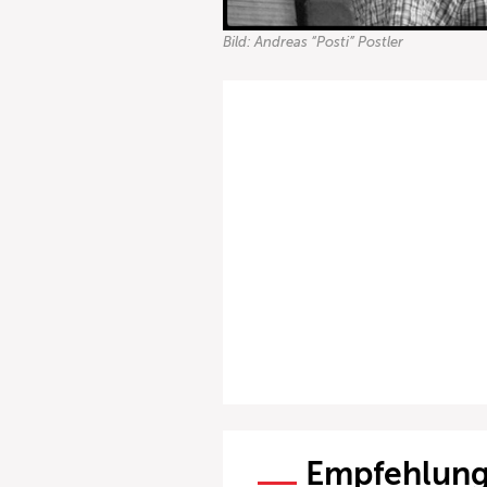
Bild: Andreas “Posti” Postler
Empfehlun