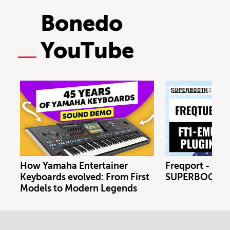
Bonedo
YouTube
How Yamaha Entertainer
Freqport - FT1
Keyboards evolved: From First
SUPERBOOTH 
Models to Modern Legends