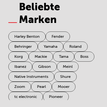
Beliebte
Marken
Harley Benton
Fender
Behringer
Yamaha
Roland
Korg
Mackie
Tama
Boss
Ibanez
Gibson
Meinl
Native Instruments
Shure
Zoom
Pearl
Mooer
tc electronic
Pioneer
Electro Harmonix
Universal Audio