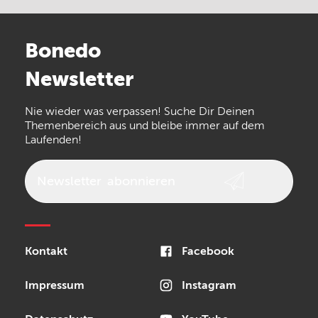
Stairville
Sennheiser
Millenium
Bonedo
Arturia
IK Multimedia
Newsletter
the t.bone
Thomann
Numark
Nie wieder was verpassen! Suche Dir Deinen
Walrus Audio
Epiphone
Themenbereich aus und bleibe immer auf dem
Laufenden!
beyerdynamic
AKG
DW
Vox
AKAI Professional
PRS
Newsletter
abonnieren
Audio-Technica
Presonus
Reloop
Rode
MXR
Kontakt
Facebook
Steinberg
Sonor
Blackstar
Impressum
Instagram