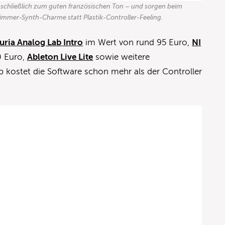
n schließlich zum guten französischen Ton – und sorgen beim
immer-Synth-Charme statt Plastik-Controller-Feeling.
uria Analog Lab Intro
im Wert von rund 95 Euro,
NI
0 Euro,
Ableton Live Lite
sowie weitere
 kostet die Software schon mehr als der Controller