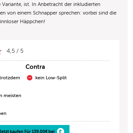
e Variante, ist. In Anbetracht der inkludierten
len von einem Schnapper sprechen: vorbei sind die
sinnloser Häppchen!
4,5 / 5
Contra
 trotzdem
kein Low-Split
en meisten
ben
Jetzt kaufen Für 139,00€ bei