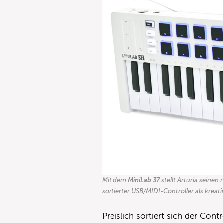
Mit dem
MiniLab 37
stellt Arturia seine
sortierter USB/MIDI-Controller als krea
Preislich sortiert sich der Con