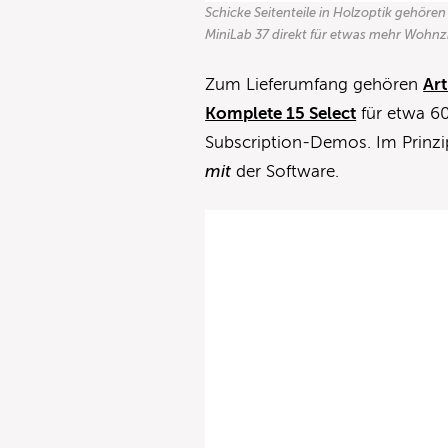
Schicke Seitenteile in Holzoptik gehöre
MiniLab 37 direkt für etwas mehr Wohnz
Zum Lieferumfang gehören
Art
Komplete 15 Select
für etwa 6
Subscription-Demos. Im Prinzip
mit
der Software.