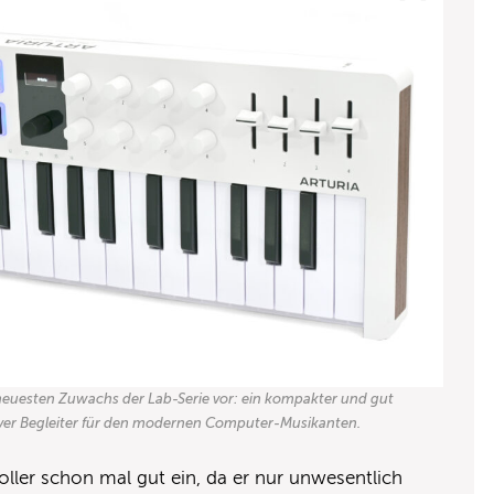
n neuesten Zuwachs der Lab-Serie vor: ein kompakter und gut
tiver Begleiter für den modernen Computer-Musikanten.
troller schon mal gut ein, da er nur unwesentlich