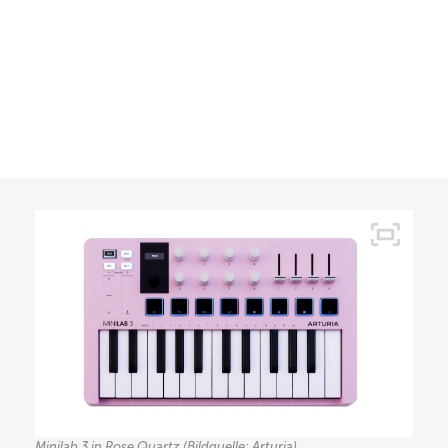
Minilab 3 in Rose Quartz (Bildquelle: Arturia)