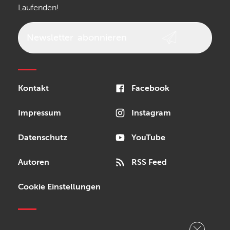
Laufenden!
beyerdynamic
AKG
DW
Vox
AKAI Professional
PRS
Newsletter
abonnieren
Audio-Technica
Presonus
Reloop
Rode
MXR
Kontakt
Facebook
Steinberg
Sonor
Blackstar
Impressum
Instagram
Datenschutz
YouTube
Autoren
RSS Feed
Cookie Einstellungen
Copyright © 2026 Bonedo