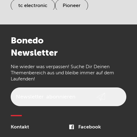
tc electronic
Pioneer
Electro Harmonix
Universal Audio
Stairville
Sennheiser
Millenium
Bonedo
Arturia
IK Multimedia
Newsletter
the t.bone
Thomann
Numark
Nie wieder was verpassen! Suche Dir Deinen
Walrus Audio
Epiphone
Themenbereich aus und bleibe immer auf dem
Laufenden!
beyerdynamic
AKG
DW
Vox
AKAI Professional
PRS
Newsletter
abonnieren
Audio-Technica
Presonus
Reloop
Rode
MXR
Kontakt
Facebook
Steinberg
Sonor
Blackstar