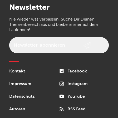
Newsletter
the t.bone
Thomann
Numark
Nie wieder was verpassen! Suche Dir Deinen
Walrus Audio
Epiphone
Themenbereich aus und bleibe immer auf dem
Laufenden!
beyerdynamic
AKG
DW
Vox
AKAI Professional
PRS
Newsletter
abonnieren
Audio-Technica
Presonus
Reloop
Rode
MXR
Kontakt
Facebook
Steinberg
Sonor
Blackstar
Impressum
Instagram
Datenschutz
YouTube
Autoren
RSS Feed