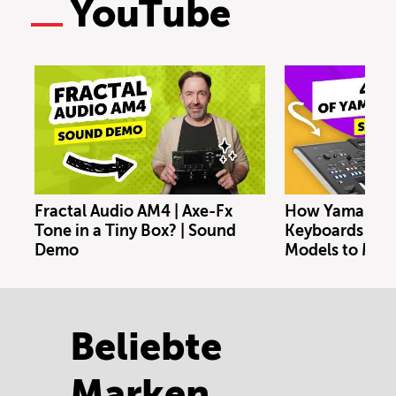
YouTube
Fractal Audio AM4 | Axe-Fx
How Yamaha En
Tone in a Tiny Box? | Sound
Keyboards evol
Demo
Models to Mod
Beliebte
Marken