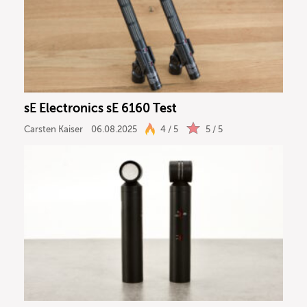
Recording
DJ
Drums
sE Electronics sE 6160 Test
Keyboard
Carsten Kaiser
06.08.2025
4 / 5
5 / 5
PA
Licht
Vocals
Software