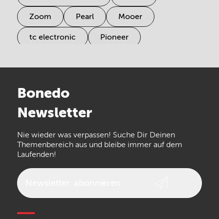
Zoom
Pearl
Mooer
tc electronic
Pioneer
Electro Harmonix
Universal Audio
Stairville
Sennheiser
Millenium
Bonedo
Arturia
IK Multimedia
Newsletter
the t.bone
Thomann
Numark
Nie wieder was verpassen! Suche Dir Deinen
Walrus Audio
Epiphone
Themenbereich aus und bleibe immer auf dem
Laufenden!
beyerdynamic
AKG
DW
Vox
AKAI Professional
PRS
Newsletter
abonnieren
Audio-Technica
Presonus