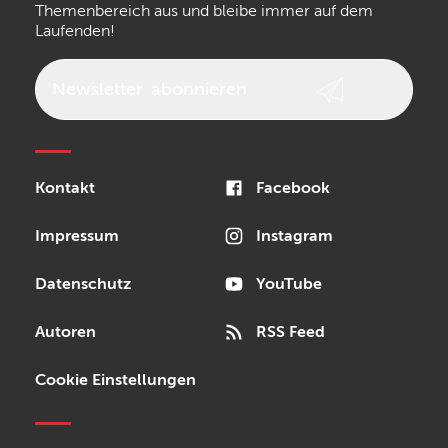
Walrus Audio
Epiphone
Themenbereich aus und bleibe immer auf dem
Laufenden!
beyerdynamic
AKG
DW
Vox
AKAI Professional
PRS
Newsletter
abonnieren
Audio-Technica
Presonus
Reloop
Rode
MXR
Kontakt
Facebook
Steinberg
Sonor
Blackstar
Impressum
Instagram
Datenschutz
YouTube
Autoren
RSS Feed
Cookie Einstellungen