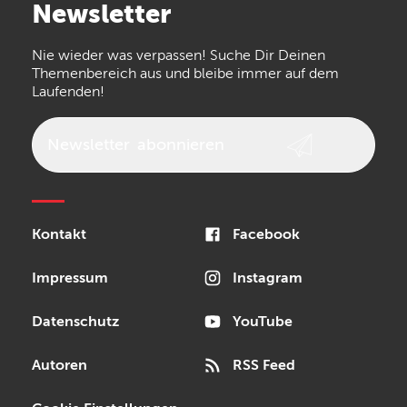
Newsletter
the t.bone
Thomann
Numark
Nie wieder was verpassen! Suche Dir Deinen
Walrus Audio
Epiphone
Themenbereich aus und bleibe immer auf dem
Laufenden!
beyerdynamic
AKG
DW
Vox
AKAI Professional
PRS
Newsletter
abonnieren
Audio-Technica
Presonus
Reloop
Rode
MXR
Kontakt
Facebook
Steinberg
Sonor
Blackstar
Impressum
Instagram
Datenschutz
YouTube
Autoren
RSS Feed