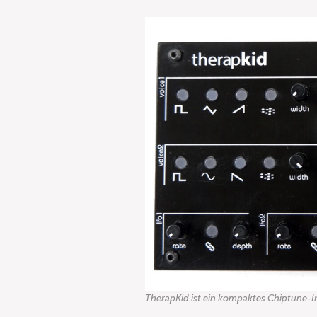
TherapKid ist ein kompaktes Chiptune-In