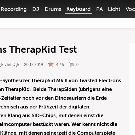
Recording
DJ
Drums
Keyboard
PA
Licht
Voc
ns TherapKid Test
jk van Dijk
20.12.2019
4 / 5
0
e-Synthesizer TherapSid Mk II von Twisted Electrons
TherapKid. Beide TherapSiden (übrigens eine
s-Zeitalter noch vor den Dinosauriern die Erde
hnisch aus der Frühzeit der digitalen
en Klang aus SID-Chips, mit denen einst die
computer bestückt waren. Wer kennt nicht die
Klänge, mit denen seinerzeit die Computerspiele