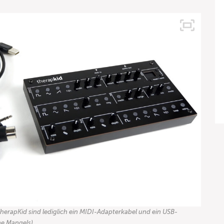
herapKid sind lediglich ein MIDI-Adapterkabel und ein USB-
ne Mangels)