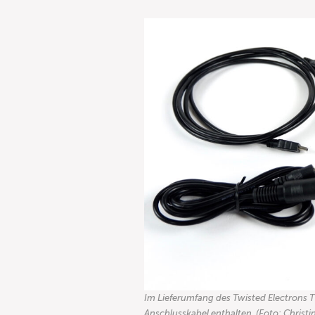
Im Lieferumfang des Twisted Electrons T
Anschlusskabel enthalten. (Foto: Christi