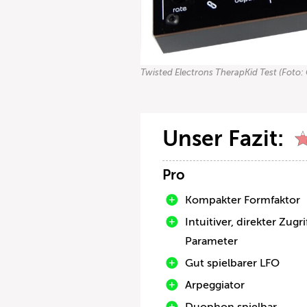
Twisted Electrons TherapKid Test (Foto: 
Unser Fazit:
Pro
Kompakter Formfaktor
Intuitiver, direkter Zugri
Parameter
Gut spielbarer LFO
Arpeggiator
Duophon spielbar