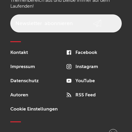
Themenbereich aus und bleibe immer auf dem
Laufenden!
beyerdynamic
AKG
DW
Vox
AKAI Professional
PRS
Newsletter
abonnieren
Audio-Technica
Presonus
Reloop
Rode
MXR
Kontakt
Facebook
Steinberg
Sonor
Blackstar
Impressum
Instagram
Datenschutz
YouTube
Autoren
RSS Feed
Cookie Einstellungen