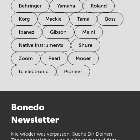
Behringer
Yamaha
Roland
Korg
Mackie
Tama
Boss
Ibanez
Gibson
Meinl
Native Instruments
Shure
Zoom
Pearl
Mooer
tc electronic
Pioneer
Electro Harmonix
Universal Audio
Stairville
Sennheiser
Millenium
Bonedo
Arturia
IK Multimedia
Newsletter
the t.bone
Thomann
Numark
Nie wieder was verpassen! Suche Dir Deinen
Walrus Audio
Epiphone