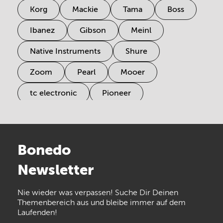
Korg
Mackie
Tama
Boss
Ibanez
Gibson
Meinl
Native Instruments
Shure
Zoom
Pearl
Mooer
tc electronic
Pioneer
Electro Harmonix
Universal Audio
Stairville
Sennheiser
Millenium
Bonedo
Arturia
IK Multimedia
Newsletter
the t.bone
Thomann
Numark
Nie wieder was verpassen! Suche Dir Deinen
Walrus Audio
Epiphone
Themenbereich aus und bleibe immer auf dem
Laufenden!
beyerdynamic
AKG
DW