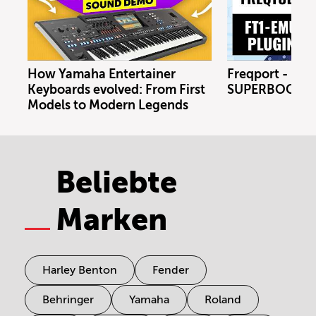
How Yamaha Entertainer
Freqport - FT1
Keyboards evolved: From First
SUPERBOOTH 
Models to Modern Legends
Beliebte
Marken
Harley Benton
Fender
Behringer
Yamaha
Roland