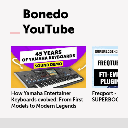
Bonedo
YouTube
How Yamaha Entertainer
Freqport - FT1
Keyboards evolved: From First
SUPERBOOTH 
Models to Modern Legends