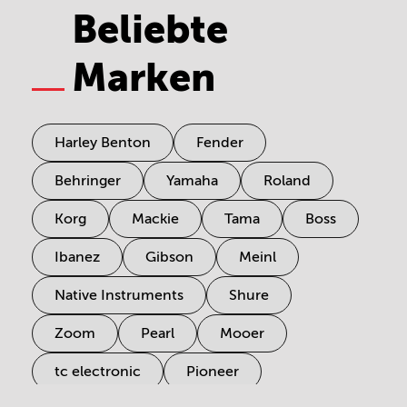
Beliebte
Marken
Harley Benton
Fender
Behringer
Yamaha
Roland
Korg
Mackie
Tama
Boss
Ibanez
Gibson
Meinl
Native Instruments
Shure
Zoom
Pearl
Mooer
tc electronic
Pioneer