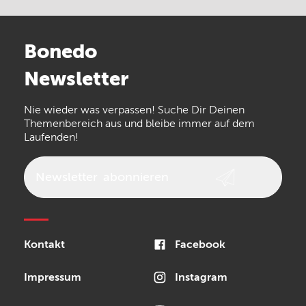
Electro Harmonix
Universal Audio
Stairville
Sennheiser
Millenium
Bonedo
Arturia
IK Multimedia
Newsletter
the t.bone
Thomann
Numark
Nie wieder was verpassen! Suche Dir Deinen
Walrus Audio
Epiphone
Themenbereich aus und bleibe immer auf dem
Laufenden!
beyerdynamic
AKG
DW
Vox
AKAI Professional
PRS
Newsletter
abonnieren
Audio-Technica
Presonus
Reloop
Rode
MXR
Kontakt
Facebook
Steinberg
Sonor
Blackstar
Impressum
Instagram