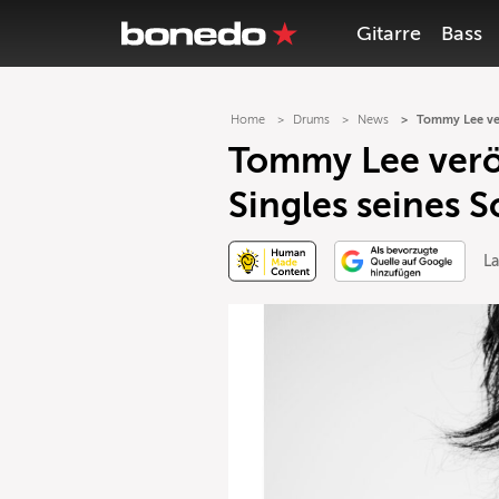
Gitarre
Bass
Home
Drums
News
Tommy Lee ver
Tommy Lee veröf
Singles seines 
La