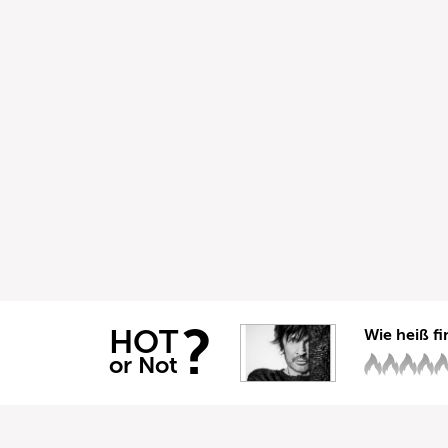
?
HOT
Wie heiß fi
or Not