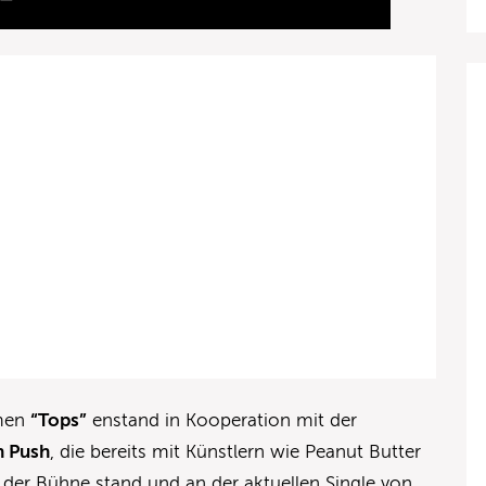
amen
“Tops”
enstand in Kooperation mit der
h Push
, die bereits mit Künstlern wie Peanut Butter
er Bühne stand und an der aktuellen Single von