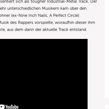
tiert sich als tougher Industrial-Metal Track. Der
ehr unterschiedlichen Musikern kam über den
er (ex-Nine Inch Nails, A Perfect Circle)
usik des Rappers vorspielte, woraufhin dieser ihm
te, aus dem dann der aktuelle Track entstand.