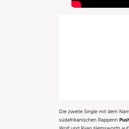
Die zweite Single mit dem N
südafrikanischen Rapperin
Pus
Wolf und Ryan Hemsworth auf d