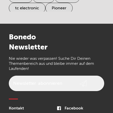
tc electronic
Pioneer
Electro Harmonix
Universal Audio
Stairville
Sennheiser
Millenium
Bonedo
Arturia
IK Multimedia
Newsletter
the t.bone
Thomann
Numark
Nie wieder was verpassen! Suche Dir Deinen
Walrus Audio
Epiphone
Themenbereich aus und bleibe immer auf dem
Laufenden!
beyerdynamic
AKG
DW
Vox
AKAI Professional
PRS
Newsletter
abonnieren
Audio-Technica
Presonus
Reloop
Rode
MXR
Kontakt
Facebook