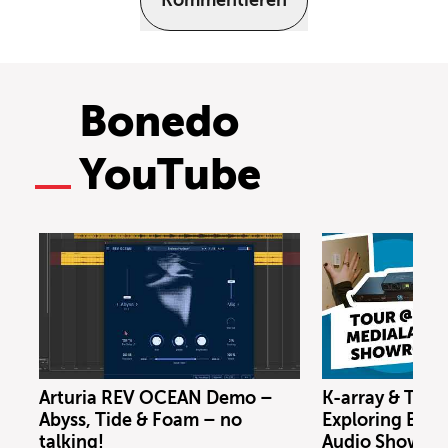
Kommentieren
Bonedo
YouTube
Arturia REV OCEAN Demo –
K-array & Trin
Abyss, Tide & Foam – no
Exploring Berl
talking!
Audio Showro