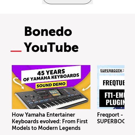
Bonedo
YouTube
How Yamaha Entertainer
Freqport - FT1
Keyboards evolved: From First
SUPERBOOTH 
Models to Modern Legends