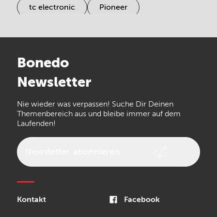
tc electronic
Pioneer
Electro Harmonix
Universal Audio
Stairville
Sennheiser
Millenium
Bonedo
Arturia
IK Multimedia
Newsletter
the t.bone
Thomann
Numark
Nie wieder was verpassen! Suche Dir Deinen
Walrus Audio
Epiphone
Themenbereich aus und bleibe immer auf dem
Laufenden!
beyerdynamic
AKG
DW
Vox
AKAI Professional
PRS
Newsletter
abonnieren
Audio-Technica
Presonus
Reloop
Rode
MXR
Kontakt
Facebook
Steinberg
Sonor
Blackstar