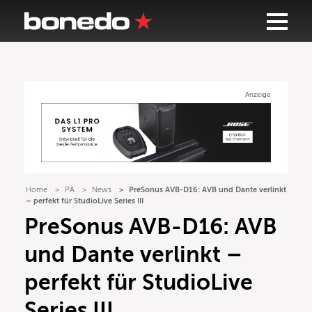
Anzeige
Home
PA
News
PreSonus AVB-D16: AVB und Dante verlinkt
– perfekt für StudioLive Series III
PreSonus AVB-D16: AVB
und Dante verlinkt –
perfekt für StudioLive
Series III