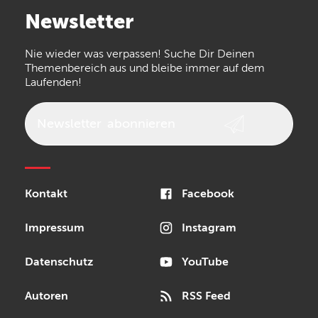
Arturia
IK Multimedia
Newsletter
the t.bone
Thomann
Numark
Nie wieder was verpassen! Suche Dir Deinen
Walrus Audio
Epiphone
Themenbereich aus und bleibe immer auf dem
Laufenden!
beyerdynamic
AKG
DW
Vox
AKAI Professional
PRS
Newsletter
abonnieren
Audio-Technica
Presonus
Reloop
Rode
MXR
Kontakt
Facebook
Steinberg
Sonor
Blackstar
Impressum
Instagram
Datenschutz
YouTube
Autoren
RSS Feed