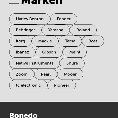
Marken
Harley Benton
Fender
Behringer
Yamaha
Roland
Korg
Mackie
Tama
Boss
Ibanez
Gibson
Meinl
Native Instruments
Shure
Zoom
Pearl
Mooer
tc electronic
Pioneer
Electro Harmonix
Universal Audio
Stairville
Sennheiser
Millenium
Bonedo